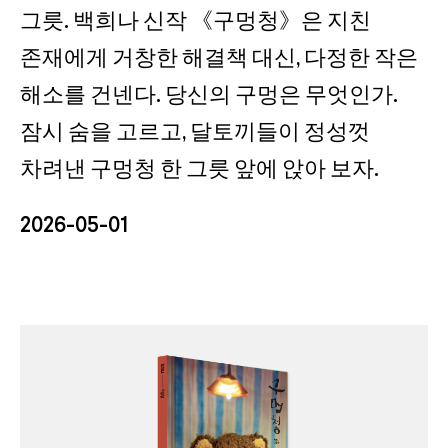
그릇. 백희나 신작 《구멍청》은 지친
존재에게 거창한 해결책 대신, 다정한 작은
해소를 건넨다. 당신의 구멍은 무엇인가.
잠시 숨을 고르고, 달토끼들이 정성껏
차려낸 구멍청 한 그릇 앞에 앉아 보자.
2026-05-01