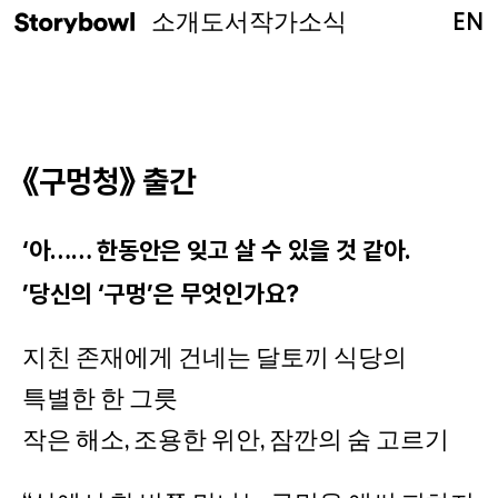
소개
도서
작가
소식
EN
《구멍청》 출간
‘아…… 한동안은 잊고 살 수 있을 것 같아.
’당신의 ‘구멍’은 무엇인가요?
지친 존재에게 건네는 달토끼 식당의
특별한 한 그릇
작은 해소, 조용한 위안, 잠깐의 숨 고르기