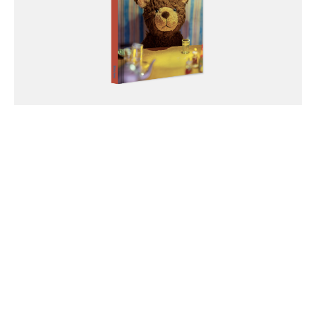
Storybowl
info@storybowl.com
+82-70-8657-0902 (10:00AM - 17:00PM)
instagram
store
youtube