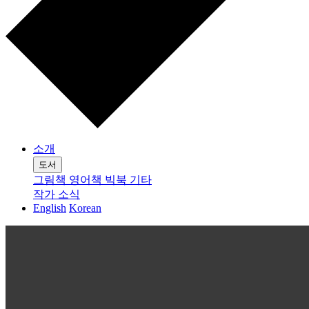
소개
도서
그림책
영어책
빅북
기타
작가
소식
English
Korean