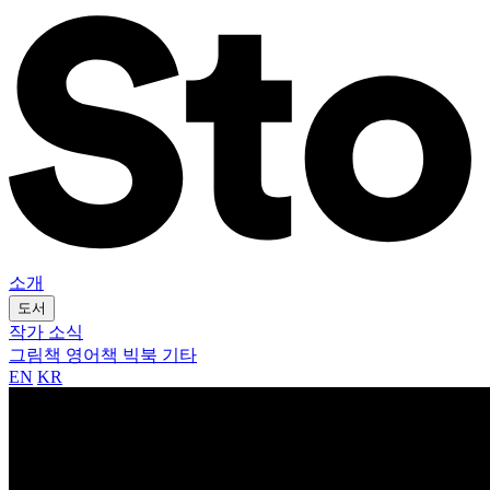
소개
도서
작가
소식
그림책
영어책
빅북
기타
EN
KR